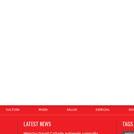
CULTURA
MODA
SALUD
ESPECIAL
SOC
LATEST NEWS
TAGS
Ministro David Collado extiende campaña