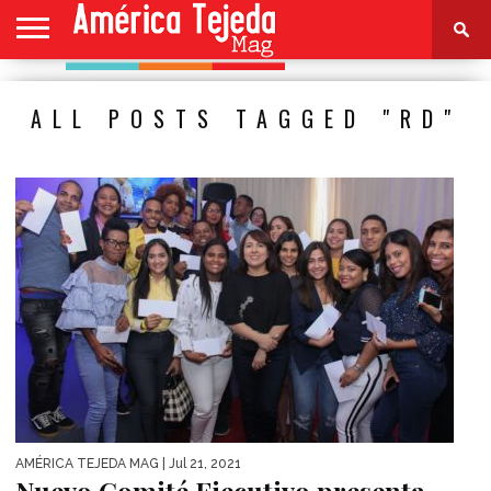
HOME
NOTICIAS
ESPECTÁCULOS
CULTURA
MODA
SALUD
PERFIL
CONTACTO
ALL POSTS TAGGED "RD"
AMÉRICA TEJEDA MAG
| Jul 21, 2021