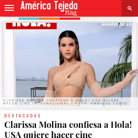
HOME
NOTICIAS
ESPECTÁCULOS
CULTURA
MODA
SALUD
PERFIL
CONTACTO
CLARISSA MOLINA CONFIESA A HOLA! USA QUIERE
HACER CINE INTERNACIONAL | FOTO: ENRIQUE TUBIO
DESTACADAS
Clarissa Molina confiesa a Hola!
USA quiere hacer cine