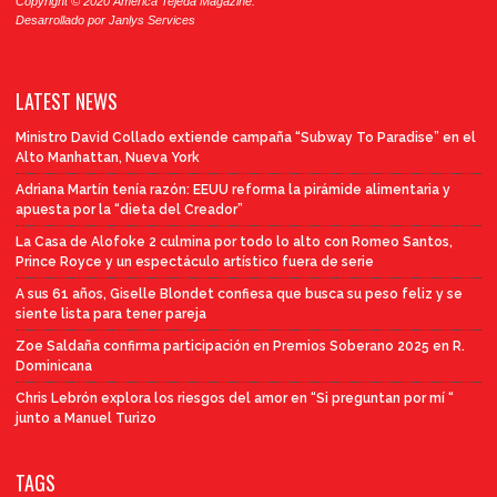
Copyright © 2020 America Tejeda Magazine.
Desarrollado por
Janlys Services
LATEST NEWS
Ministro David Collado extiende campaña “Subway To Paradise” en el
Alto Manhattan, Nueva York
Adriana Martín tenía razón: EEUU reforma la pirámide alimentaria y
apuesta por la “dieta del Creador”
La Casa de Alofoke 2 culmina por todo lo alto con Romeo Santos,
Prince Royce y un espectáculo artístico fuera de serie
A sus 61 años, Giselle Blondet confiesa que busca su peso feliz y se
siente lista para tener pareja
Zoe Saldaña confirma participación en Premios Soberano 2025 en R.
Dominicana
Chris Lebrón explora los riesgos del amor en “Si preguntan por mí “
junto a Manuel Turizo
TAGS