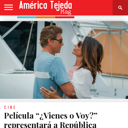
HOME
NOTICIAS
ESPECTÁCULOS
CULTURA
MODA
SALUD
PERFIL
CONTACTO
CINE
Película “¿Vienes o Voy?”
representará a República