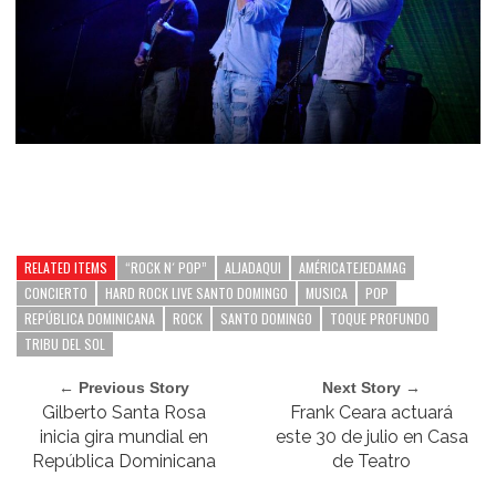
RELATED ITEMS
“ROCK N´ POP”
ALJADAQUI
AMÉRICATEJEDAMAG
CONCIERTO
HARD ROCK LIVE SANTO DOMINGO
MUSICA
POP
REPÚBLICA DOMINICANA
ROCK
SANTO DOMINGO
TOQUE PROFUNDO
TRIBU DEL SOL
← Previous Story
Next Story →
Gilberto Santa Rosa
Frank Ceara actuará
inicia gira mundial en
este 30 de julio en Casa
República Dominicana
de Teatro