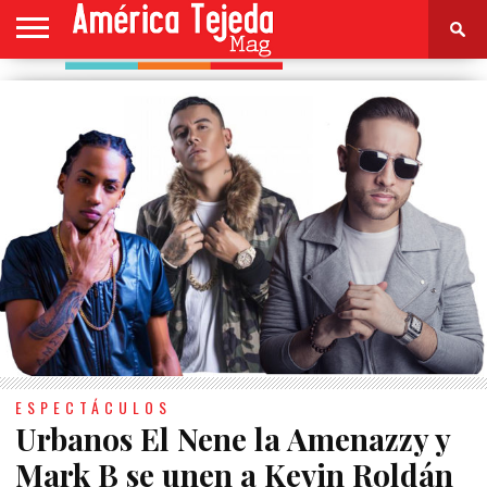
HOME
NOTICIAS
ESPECTÁCULOS
CULTURA
MODA
SALUD
PERFIL
CONTACTO
ESPECTÁCULOS
Urbanos El Nene la Amenazzy y
Mark B se unen a Kevin Roldán